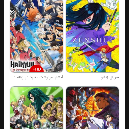
FHD
سریال زنشو
آبشار سرنوشت : نبرد در زباله دانی