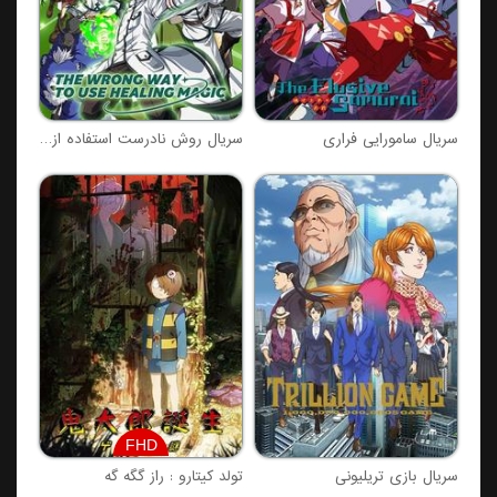
سریال سامورایی فراری
سریال روش نادرست استفاده از جادوی شفابخش
FHD
سریال بازی تریلیونی
تولد کیتارو : راز گگه گه