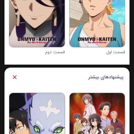
قسمت اول
قسمت دوم
پیشنهادهای بیشتر
فصل 2 : کای