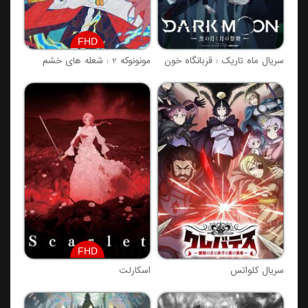
FHD
سریال ماه تاریک : قربانگاه خون
مونونوکه 2 : شعله های خشم
FHD
سریال کلواتس
اسکارلت