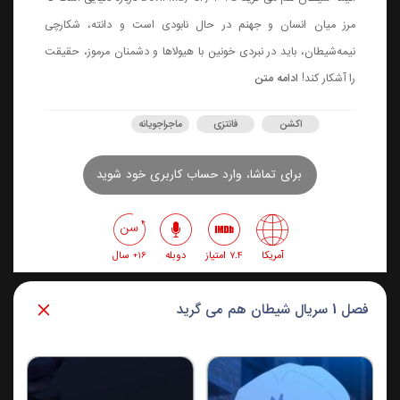
مرز میان انسان و جهنم در حال نابودی است و دانته، شکارچی
نیمه‌شیطان، باید در نبردی خونین با هیولاها و دشمنان مرموز، حقیقت
را آشکار کند!
ادامه متن
اکشن
فانتزی
ماجراجویانه
برای تماشا، وارد حساب کاربری خود شوید
آمریکا
7.4 امتیاز
دوبله
16+ سال
فصل 1 سریال شیطان هم می گرید
قسمت سوم
قسم