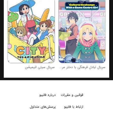
سریال خانواده جاسوس
سری
سریال تبادل فرهنگی با دختر مرکز بازی
سریال سیتی انیمیشن
قوانین و مقررات
درباره فانیبو
ارتباط با فانیبو
پرسش‌های متداول