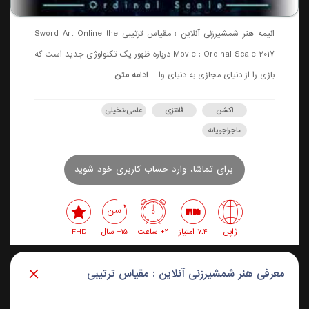
انیمه هنر شمشیرزنی آنلاین : مقیاس ترتیبی Sword Art Online the
Movie : Ordinal Scale 2017 درباره ظهور یک تکنولوژی جدید است که
بازی را از دنیای مجازی به دنیای وا…
ادامه متن
اکشن
فانتزی
علمی،تخیلی
ماجراجویانه
برای تماشا، وارد حساب کاربری خود شوید
ژاپن
7.4 امتیاز
2+ ساعت
15+ سال
FHD
معرفی هنر شمشیرزنی آنلاین : مقیاس ترتیبی