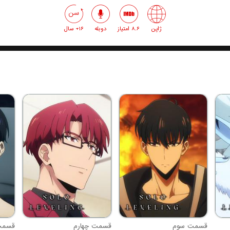
ژاپن
8.6 امتیاز
دوبله
16+ سال
قسمت سوم
قسمت چهارم
قسمت