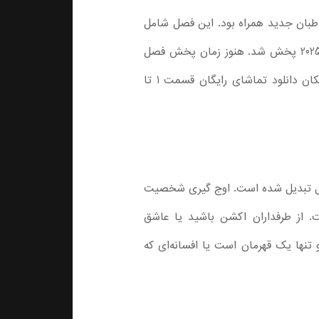
نهوای اصلی و مخاطبان جدید همراه بود. این فصل شامل
۱۲ قسمت است و به داستان اولیه قدرت‌گیری جین وو می‌پردازد. فصل 2 انیمه سولو لولینگ نیز در اوایل سال 2025 پخش شد. هنوز زمان پخش فصل
سوم این انیمه اعلام نشده است. تمامی قسمت‌ها با دوبله فارسی کامل و زیرنویس در دسترس هستند و امکان دانلود تماشای رایگان قسمت 1 تا
ه‌های سال تبدیل شده است. اوج گیری شخصیت
ست. از طرفداران اکشن باشید یا عاشق
سونگ جین وو تنها یک قهرمان است یا افسانه‌ای که