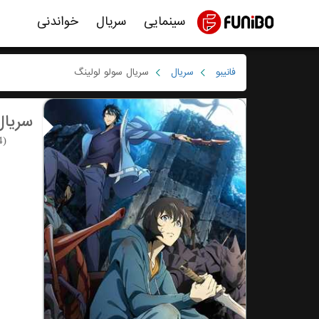
سینمایی
سریال
خواندنی
فانیبو
سریال
سریال سولو لولینگ
سریال
4)