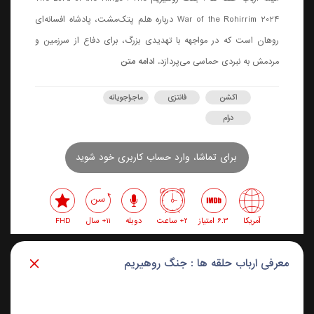
War of the Rohirrim 2024 درباره هلم پتک‌مشت، پادشاه افسانه‌ای
روهان است که در مواجهه با تهدیدی بزرگ، برای دفاع از سرزمین و
مردمش به نبردی حماسی می‌پردازد.
ادامه متن
اکشن
فانتزی
ماجراجویانه
درام
برای تماشا، وارد حساب کاربری خود شوید
آمریکا
6.3 امتیاز
2+ ساعت
دوبله
11+ سال
FHD
معرفی ارباب حلقه ها : جنگ روهیریم