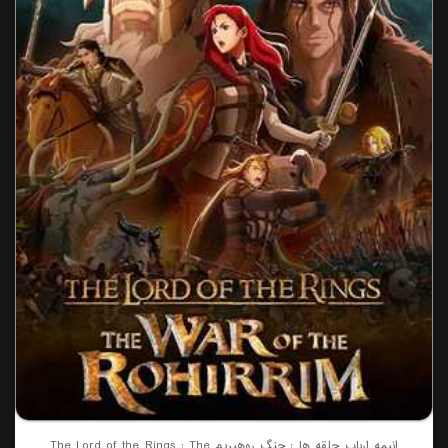
انیمه ارباب حلقه ها : جنگ روهیریم The Lord of the Rings : The