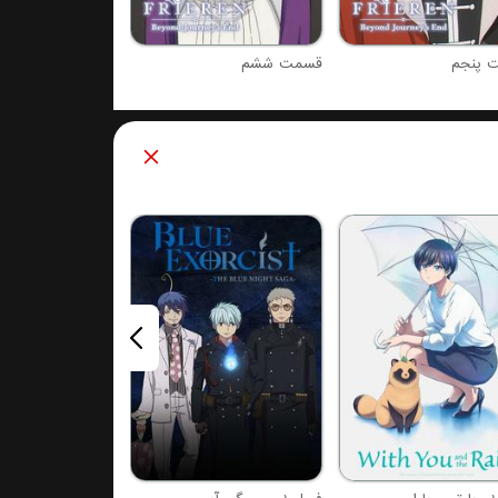
 پنجم
قسمت ششم
فصل 1 : ساگای جدید