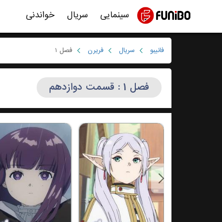
سینمایی
سریال
خواندنی
فانیبو
سریال
فریرن
فصل 1
فصل 1 : قسمت دوازدهم