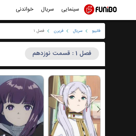
سینمایی
سریال
خواندنی
فانیبو
سریال
فریرن
فصل 1
فصل 1 : قسمت نوزدهم