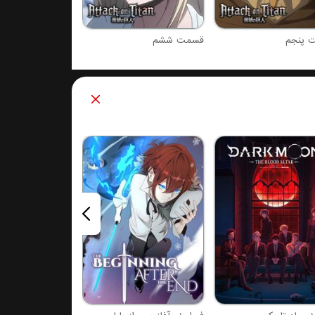
 پنجم
قسمت ششم
فصل 2 : برو برو رنجر بازنده