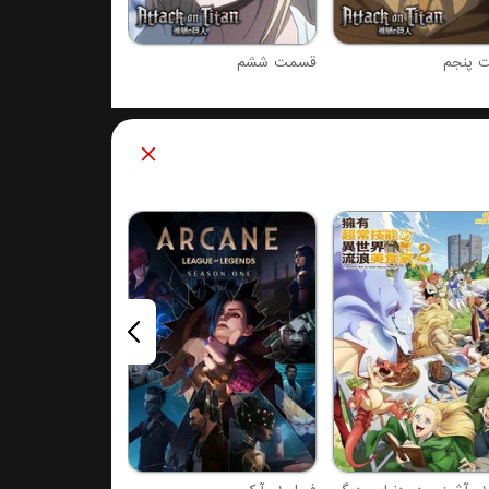
 پنجم
قسمت ششم
فصل 1 : سامورایی فراری