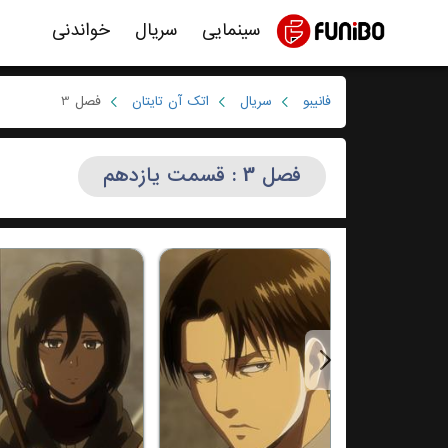
سینمایی
سریال
خواندنی
فانیبو
سریال
اتک آن تایتان
فصل 3
فصل 3 : قسمت یازدهم